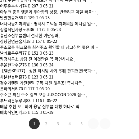
어두운분석가74
207
05-21
아누크 종로 행운과 우아함의 상징, 반클리프 아펠 빼를…
발랄한솔개86
189
05-23
더다나을치과의원 - 평택시 고덕동 치과의원 메디컬 얼…
정열적인사향노루36
172
05-23
흥신소심부름센터 섬세한 여탐정과
상냥한연금술사18
157
05-22
주소모음 링크모음 최신주소 확인할 때 참고하면 좋은 바…
날카로운우뢰77
152
05-23
탐정사무소 상담 전 이것만은 꼭 확인하세요
우울한파수꾼76
136
05-24
【텔@KPU77】 성인 피시방 사기박제| 한피연(한국피…
차분한블랙홀73
123
05-21
정수기렌탈 가전렌탈 구독 지원 많은곳! 즉시지급
은하의서리70
117
05-20
주소콘 최신 주소 링크 모음 JUSOCON 2026 접…
부드러운두루미83
116
05-22
배달 추천 오토바이 용달 심부름 대행 하나로 퀵
매혹적인번개35
115
05-19
1
2
3
4
5