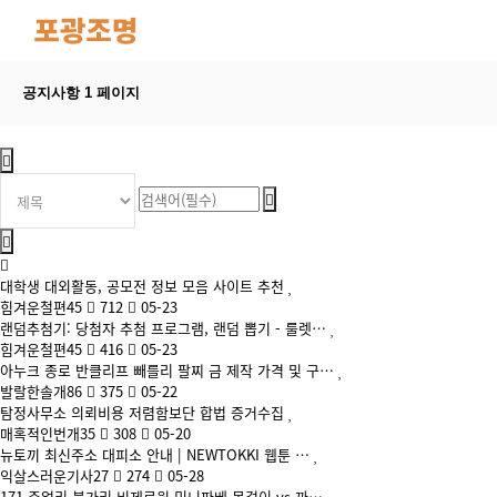
공지사항 1 페이지
대학생 대외활동, 공모전 정보 모음 사이트 추천
힘겨운철편45
712
05-23
랜덤추첨기: 당첨자 추첨 프로그램, 랜덤 뽑기 - 룰렛…
힘겨운철편45
416
05-23
아누크 종로 반클리프 빼를리 팔찌 금 제작 가격 및 구…
발랄한솔개86
375
05-22
탐정사무소 의뢰비용 저렴함보단 합법 증거수집
매혹적인번개35
308
05-20
뉴토끼 최신주소 대피소 안내 | NEWTOKKI 웹툰 …
익살스러운기사27
274
05-28
171 주얼리 불가리 비제로원 미니파베 목걸이 vs 까…